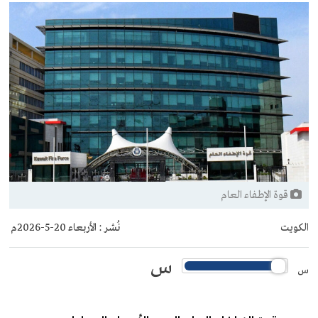
قوة الإطفاء العام
الكويت
نُشر :
الأربعاء 20-5-2026م
س
س