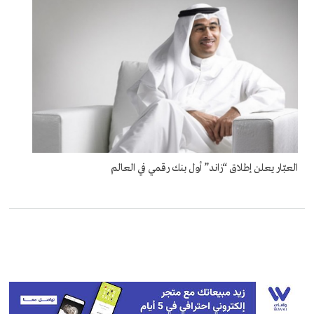
العبّار يعلن إطلاق “زاند” أول بنك رقمي في العالم