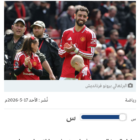
البرتغالي برونو فرنانديش
رياضة
نُشر :
الأحد 17-5-2026م
س
س