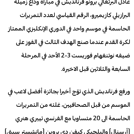
عادل البرتغالي برونو فرنانديش في مباراة وداع زميله
البرازيلي كازيميرو، الرقم القياسي لعدد التمريرات
الحاسمة في موسم واحد في الدوري الإنكليزي الممتاز
لكرة القدم عندما صنع الهدف الثالث في الفوز على
ضيفه نوتنغهام فوريست 3-2 الأحد في المرحلة
السابعة والثلاثين قبل الاخيرة.
ورفع فرنانديش الذي توّج أخيرا بجائزة أفضل لاعب في
الموسم من قبل الصحافيين، غلته من التمريرات
الحاسمة الى 20 متساويا مع الفرنسي تييري هنري
(أرسنال) والبلجيكي كيفن دي بروين (مانشستر سيتي)