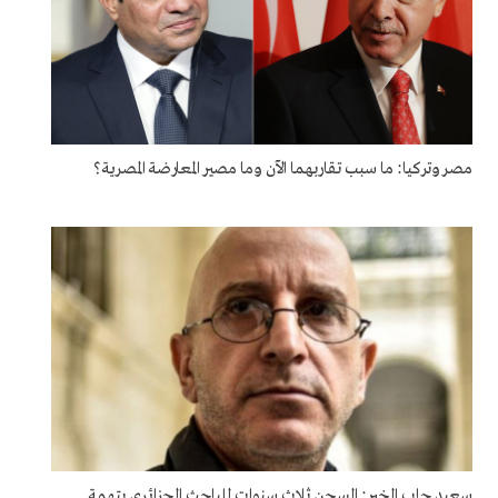
مصر وتركيا: ما سبب تقاربهما الآن وما مصير المعارضة المصرية؟
سعيد جاب الخير: السجن ثلاث سنوات للباحث الجزائري بتهمة