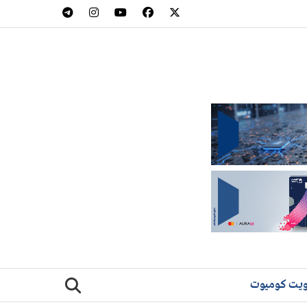
يت كوميوت