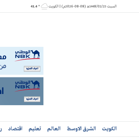
Ski
السبت 1448/02/25هـ (08-08-2026م) | الكويت
° 41.4
t
conten
الكويت
الشرق الاوسط
العالم
تعليم
اقتصاد
ر