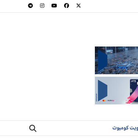
يت كوميوت