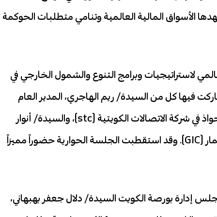
هدها الأسواق المالية العالمية وتنامي متطلبات الحوكمة
المي لاستراتيجيات وبرامج التنوع والشمول الخارجي في
للين الماليين المعتمدين (CFA)، وشاركت فيها كل من السيدة/ ريم الهاجري، المدير العام
لعلاقات المستثمرين وعمليات الاندماج والاستحواذ في شركة الاتصالات الكويتية (stc)، والسيدة/ أنوار
العجيل، نائب رئيس أول في شركة الخليج للاستثمار (GIC). وقد استقطبت الجلسة الحوارية حضوراً مميزاً
جلس إدارة بورصة الكويت السيدة/ دلال جعفر بهبهاني،