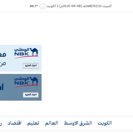
Ski
السبت 1448/02/25هـ (08-08-2026م) | الكويت
° 40.7
t
conten
الكويت
الشرق الاوسط
العالم
تعليم
اقتصاد
ر