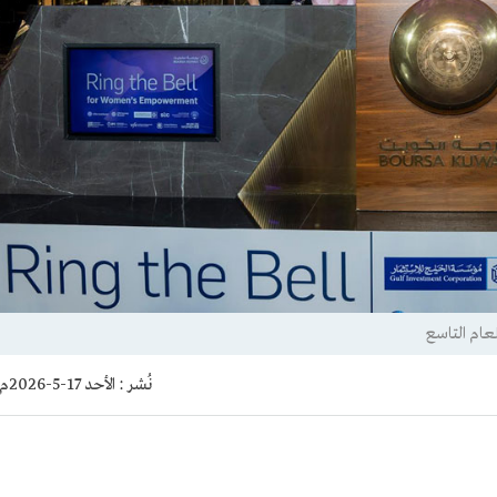
لعام التاسع
نُشر :
الأحد 17-5-2026م