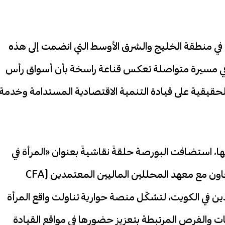
 في منطقة الخليج والشرق الأوسط التي انضمت إلى هذه
 في مسيرة متواصلة تعكس قناعة راسخة بأن أسواق رأس
الحقيقية على قيادة التنمية الاقتصادية المستدامة وخدمة
ها، استضافت البورصة حلقةً نقاشيةً بعنوان «المرأة في
صدارة صنع القرار في أسواق المال»، نظمتها بالتعاون مع معهد المحللين الماليين المعتمدين (CFA
معتمدين في الكويت، لتشكّل منصة حوارية تناولت واقع المرأة
يات والفرص المرتبطة بتعزيز حضورها في مواقع القيادة