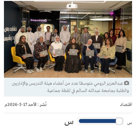
عبدالعزيز الرومي متوسطا عدد من أعضاء هيئة التدريس والإداريين
والطلبة بجامعة عبدالله السالم في لقطة جماعية
اقتصاد
نُشر :
الأحد 17-5-2026م
س
س