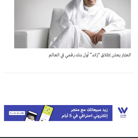
العبّار يعلن إطلاق “زاند” أول بنك رقمي في العالم