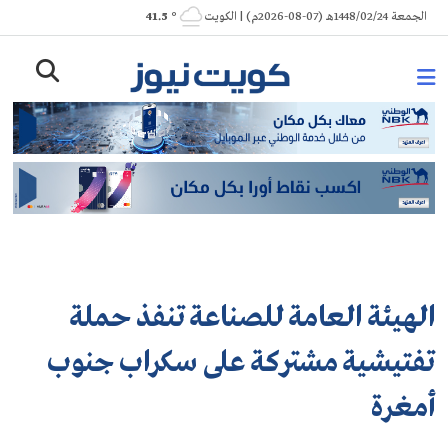
Ski
الجمعة 1448/02/24هـ (07-08-2026م) | الكويت
° 41.5
t
conten
الهيئة العامة للصناعة تنفذ حملة
تفتيشية مشتركة على سكراب جنوب
أمغرة