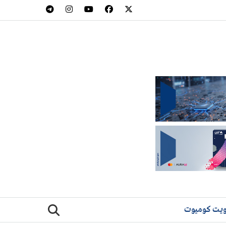
يت كوميوت