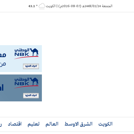
Ski
الجمعة 1448/02/24هـ (07-08-2026م) | الكويت
° 43.1
t
conten
الكويت
الشرق الاوسط
العالم
تعليم
اقتصاد
ر