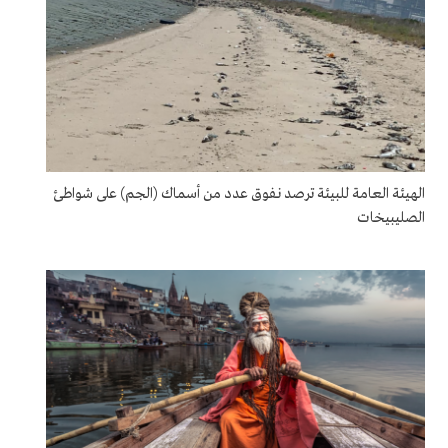
الهيئة العامة للبيئة ترصد نفوق عدد من أسماك (الجم) على شواطئ
الصليبيخات