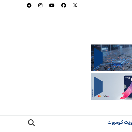
يت كوميوت