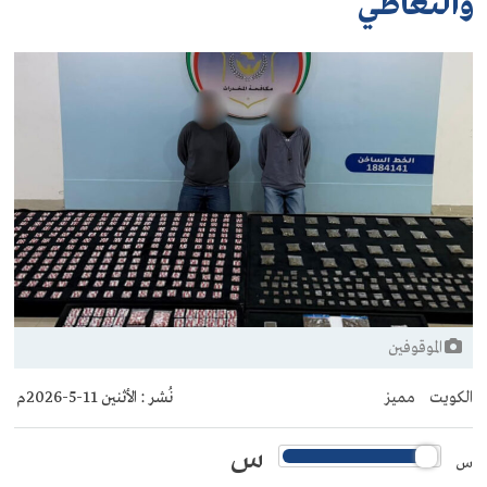
والتعاطي
الموقوفين
الكويت
مميز
نُشر :
الأثنين 11-5-2026م
س
س