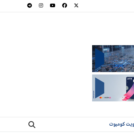
يت كوميوت