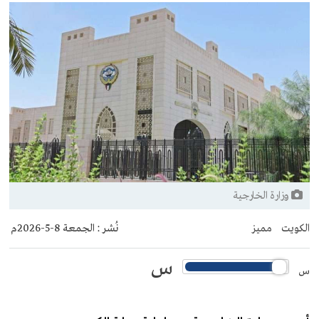
وزارة الخارجية
الكويت
مميز
نُشر :
الجمعة 8-5-2026م
س
س