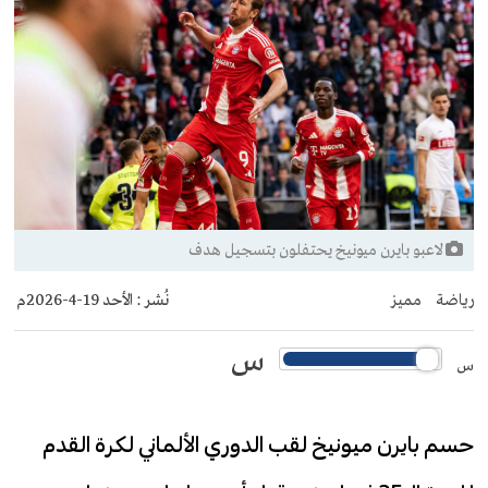
لاعبو بايرن ميونيخ يحتفلون بتسجيل هدف
رياضة
مميز
نُشر :
الأحد 19-4-2026م
س
س
حسم بايرن ميونيخ لقب الدوري الألماني لكرة القدم