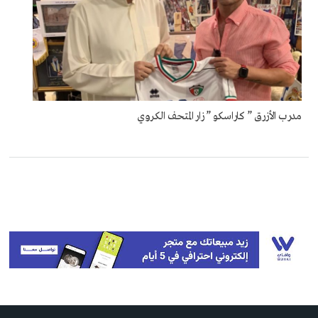
مدرب الأزرق ” كاراسكو ” زار المتحف الكروي