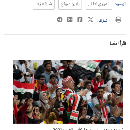
الوسوم
الدوري الألماني
بايرن ميونخ
شتوتغارت
| شارك :
اقرأ ايضا
تحديد موعد سحب قرعة كأس العرب 2021