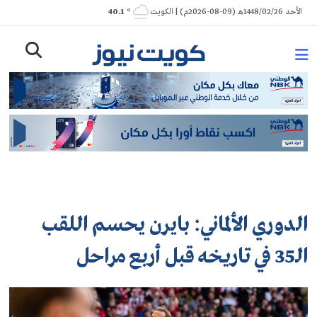
Ski
الأحد 1448/02/26هـ (09-08-2026م) | الكويت
° 40.1
t
conten
الدوري الألماني: بايرن يحسم اللقب
الـ35 في تاريخه قبل أربع مراحل