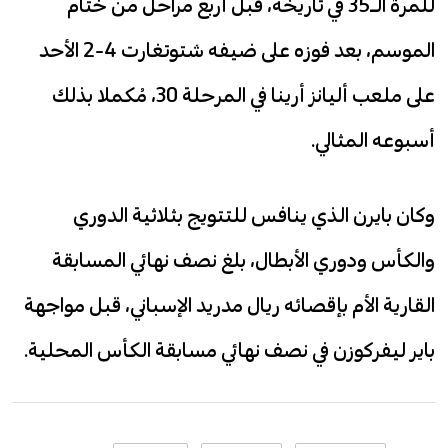
للمرة الـ35 في تاريخه، قبل أربع مراحل من ختام
الموسم، بعد فوزه على ضيفه شتوتغارت 4-2 الأحد
على ملعب أليانز أرينا في المرحلة 30، مُكملا بذلك
أسبوعه المثالي.
وكان بايرن الذي ينافس للتتويج بثلاثية الدوري
والكأس ودوري الأبطال، بلغ نصف نهائي المسابقة
القارية الأم بإقصائه ريال مدريد الإسباني، قبل مواجهة
باير ليفركوزن في نصف نهائي مسابقة الكأس المحلية.