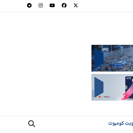
يت كوميوت