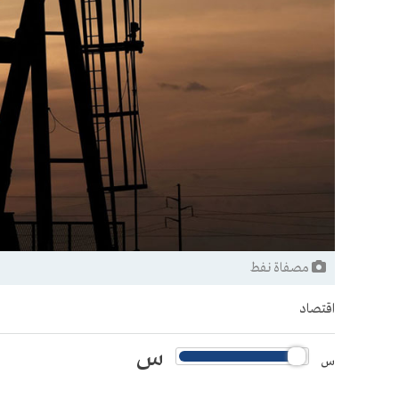
مصفاة نفط
اقتصاد
س
س