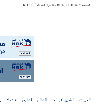
Ski
الجمعة 1448/02/24هـ (07-08-2026م) | الكويت
° 42.9
t
conten
الكويت
الشرق الاوسط
العالم
تعليم
اقتصاد
ر