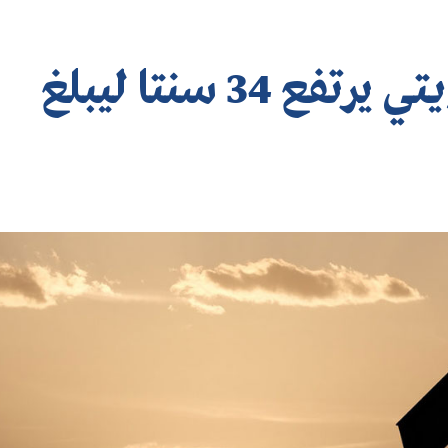
سعر برميل النفط الكويتي يرتفع 34 سنتا ليبلغ