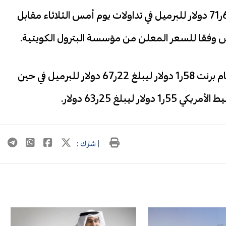
ارتفع سعر برميل النفط الكويتي 34 سنتا ليبلغ 67ر71 دولار للبرميل في تداولات يوم أمس الثلاثاء مقابل
وفي الأسواق العالمية انخفضت العقود الآجلة لخام برنت 58ر1 دولار ليبلغ 22ر67 دولار للبرميل في حين
بلغ 25ر63 دولار.
| شارك :