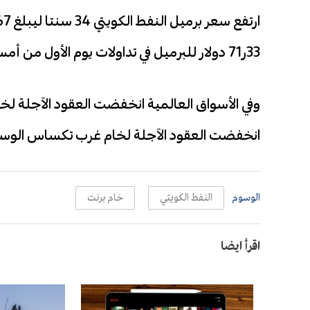
33ر71 دولار للبرميل في تداولات يوم الأول من أمس وفقا للسعر المعلن من مؤسسة البترول الكويتية.
انخفضت العقود الآجلة لخام غرب تكساس الوسيط الأمريكي 55ر1 دولار لي
الوسوم
النفط الكويتي
خام برنت
اقرأ ايضا