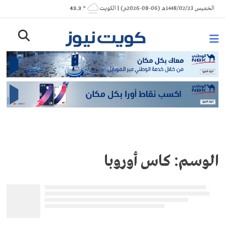
Ski
الخميس 1448/02/23هـ (06-08-2026م) | الكويت
° 43.3
t
conten
الوسم:
كاس أوروبا